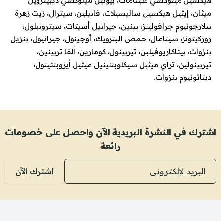
هيكسيل ميثوكسي سينامات، بيوتيل ميثوكسي ديبينزويل
ميثان، إيثيل هيكسيل ساليسيلات، فانيلين، سيترال، زيت زهرة
بيلارجونيوم جرافولينز، بينين، جيرانيل أسيتات، سيترونيلول،
روزكيتونز، سينامال، حمض البنزويك، أوجينول، جيرانيول، بنزيل
بنزوات، بيتاكاريوفيلين، تيربينول، كومارين، ألفا تربينين،
تيربينولين، تراي ميثيل سيكلوبنتينيل ميثيل أيزوبنتينول،
ديناتونيوم بنزوات.
اشترك في النشرة البريدية الآن واحصل على خصومات
رائعة
البريد الإلكتروني
اشترك الآن