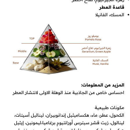
قاعدة العطر
المسك، الفانيلا
المزيد من المعلومات:
احساس خاص من الجاذبية منذ الوهلة الاولى لانتشار العطر
مكونات طبيعية
الكحول، عطر، ماء، هكساميثيل إندانوبيران، ليناليل أسيتات،
لينالول، زيت قشر سيترس أورانتيوم برغاميا،ليمونين، إيثيل